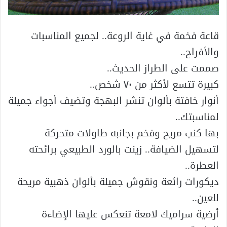
قاعة فخمة في غاية الروعة.. لجميع المناسبات
والأفراح..
صممت على الطراز الحديث..
كبيرة تتسع لأكثر من ٧٠ شخص..
أنوار خافتة بألوان تنشر البهجة وتضيف أجواء جميلة
لمناسبتك..
بها كنب مريح وفخم بجانبه طاولات متحركة
لتسهيل الضيافة.. زينت بالورد الطبيعي برائحته
العطرة..
ديكورات رائعة ونقوش جميلة بألوان ذهبية مريحة
للعين..
أرضية سراميك لامعة تنعكس عليها الإضاءة