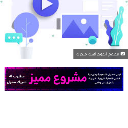
مصمم انفوجرافيك متحرك