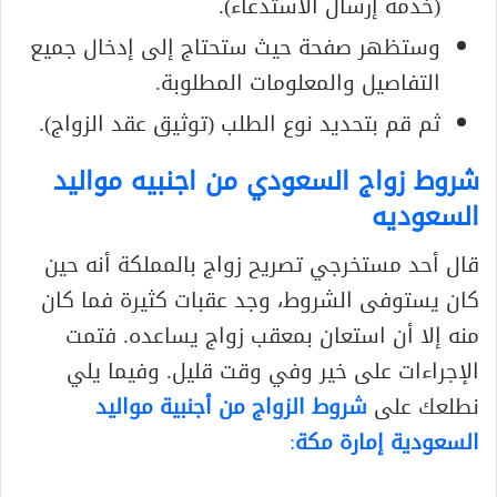
(خدمة إرسال الاستدعاء).
وستظهر صفحة حيث ستحتاج إلى إدخال جميع
التفاصيل والمعلومات المطلوبة.
ثم قم بتحديد نوع الطلب (توثيق عقد الزواج).
شروط زواج السعودي من اجنبيه مواليد
السعوديه
قال أحد مستخرجي تصريح زواج بالمملكة أنه حين
كان يستوفى الشروط، وجد عقبات كثيرة فما كان
منه إلا أن استعان بمعقب زواج يساعده. فتمت
الإجراءات على خير وفي وقت قليل. وفيما يلي
نطلعك على
شروط الزواج من أجنبية مواليد
السعودية إمارة مكة
: