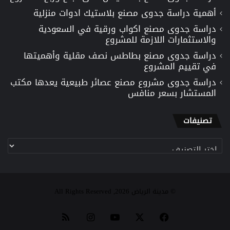
أهمية دراسة جدوى مصنع بلاستيك ادوات منزلية
دراسة جدوى مصنع اكواب ورقية في السعودية
والاستثمارات اللازمة للمشروع
دراسة جدوى مصنع بطاطس نصف مقلية وأهميتها
في تقييم المشروع
دراسة جدوى مشروع مصنع عصائر طبيعية يعدها مكتب
المستشار بسعر منافس
تصنيفات
تصنيفات
© مدينة الرياض 2026, All Rights Reserved
‫X
فيسبوك
‫YouTube
انستقرام
ملخص