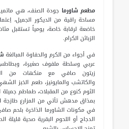
مطعم شاورما
جودة الصنف، هي ماتميز م
مساحة راقية من الديكور الجميل، اِعت
خاضعة لرقابة خاصة، يومياً تستقبل مئات
الزبائن الكرام.
في أجواء من الكرم والحفاوة المبالغة
شا
عربي وسلطة ملفوف صغيرة، وبطاطس
زيتون صافي مع منكهات من الخ
والكاتشب والمايونيز، طعم الخبز الشهي
الثوم كنوع من المقبلات، طماطم جميلة ال
بمذاق مدهش تأتي من المزارع طازجة ل
في مكونات الشاورما الذاخرة بلحم صاف
الدجاج أو اللحوم البقرية صحية قليلة ال
تمنح الإحساس بالشبع.