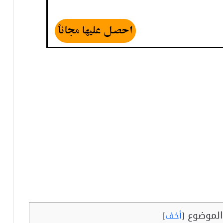
لموضوع
[
أخف
]