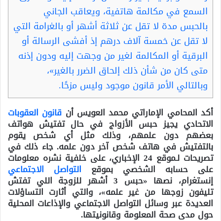
السمع في مكالمة هاتفية، ويعاقب الجاني
بالحبس مدة لا تقل عن ثلاثة أشهر أو بالغرامة التي
لا تقل عن خمسة آلاف درهم إذ أفشى الرسالة أو
البرقية أو المكالمة لغير من وجهت إليه ودون إذنه
متى كان من شأن ذلك إلحاق الضرر بالغير»،
وبالتالي الأمر قانون موجود وليس مزحًا.
أكد المحامي الإماراتي محمد العويس أن
قانون العقوبات
الاتحادي يجيز حبس الأزواج في حال تفتيش هواتف
بعضهم دون علمهم، وذلك مثل أي شخص يقوم
بالتفتيش في هاتف شخص آخر دون علمه. جاء ذلك في
تصريحات لـموقع 24 الإخباري، على خلفية نشره معلومات
على حسابه الشخصي بموقع
التواصل الاجتماعي
إنستغرام، نصها «حبس 3 أشهر للزوجة اللي تفتش
تليفون زوجها من غير علمه»، والتي
أثارت التساؤلات
العديدة عبر وسائل التواصل الاجتماعي والإذاعات المحلية
حول مدى صحة المعلومة وقانونيتها.