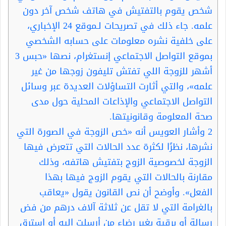
شخص يقوم بالتفتيش في هاتف شخص آخر دون
علمه. جاء ذلك في تصريحات لـموقع 24 الإخباري،
على خلفية نشره معلومات على حسابه الشخصي
بموقع التواصل الاجتماعي إنستغرام، نصها «حبس 3
أشهر للزوجة اللي تفتش تليفون زوجها من غير
علمه»، والتي أثارت التساؤلات العديدة عبر وسائل
التواصل الاجتماعي والإذاعات المحلية حول مدى
صحة المعلومة وقانونيتها.
2
وأشار العويس أنه «خص الزوجة في الصورة التي
نشرها، نظرًا لكثرة عدد الحالات التي تتعرض فيها
الزوجة لخصوصية الزوج بتفتيش هاتفه، وذلك
مقارنة بالحالات التي يقوم الزوج فيها بهذا
الفعل». وأوضح أن نص القانون يقول «يعاقب
بالغرامة التي لا تقل عن ثلاثة آلاف درهم من فض
رسالة أو برقية بغير رضاء من أرسلت إليه أو استرق