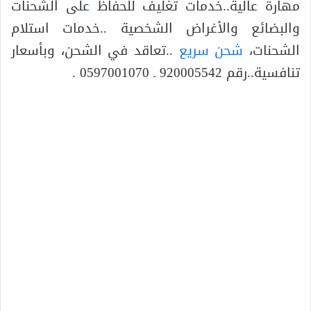
مهارة عالية..خدمات تغليف للحفاظ على الشحنات
والبضائع والأغراض الشخصية ..خدمات استلام
الشحنات،
شحن سريع
..تعاقد في الشحن، وبأسعار
تنافسية..رقم 920005542 ـ 0597001070 .