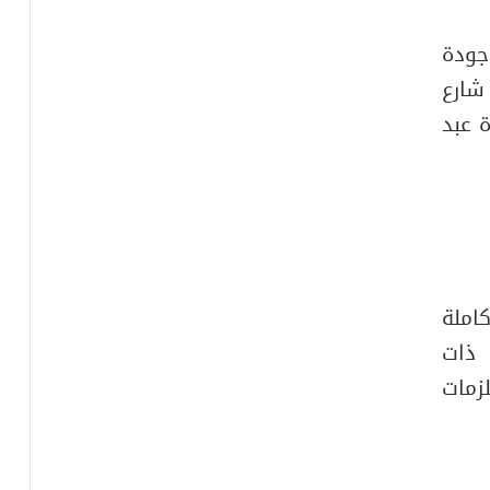
جودة
الرياض، مخرج 26 شارع
 عبد
املة
 ذات
زمات