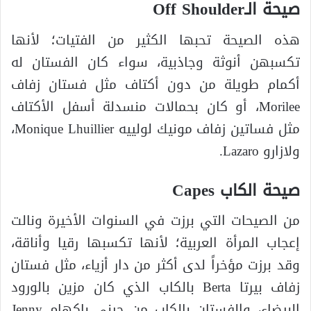
صيحة الـOff Shoulder
هذه الصيحة تحبها الكثير من الفتيات؛ لأنها
تكسبهن أنوثة وجاذبية، سواء كان الفستان له
أكمام طويلة من دون أكتاف مثل فستان زفاف
Morilee، أو كان بحمالات منسدلة أسفل الأكتاف
مثل فساتين زفاف مونيك لولييه Monique Lhuillier،
ولازارو Lazaro.
صيحة الكاب Capes
من الصيحات التي برزت في السنوات الأخيرة ونالت
إعجاب المرأة العربية؛ لأنها تكسبها رقيا وأناقة،
وقد برزت مؤخراً لدى أكثر من دار أزياء، مثل فستان
زفاف بيرتا Berta بالكاب الذي كان مزين بالورود
البيضاء، والفستان بالكاب من جيني باكهام Jenny