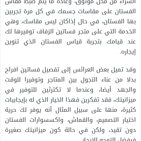
الشراء من محل موثوق، وعادة ما يتم ضبط مقاس
الفستان على مقاسات جسمك في كل مرة تجربين
بها الفستان، في حال إذاكان ليس مقاسك، وهي
الخدمة التي على متجر فساتين الزفاف توفيرها لك
عند قيامك بتجربة قياس الفستان الذي تنوين
إيجاره.
وقد تميل بعض العرائس إلى تفصيل فساتين افراح
بدلا من عناء التجول بين المتاجر وتوفيرا للوقت
والجهد أيضا، وعندما لا تكترثين للتوفير في
ميزانيتك، فقد تفكرين فهذا الخيار الذي له بإيجابيات
كثيرة، منها على سبيل المثال أنه يوفر لك حرية
اختيار التصميم، والقماش، واكسسوارات الفستان
دون تقيد، ولكن في حالة كون ميزانيتك صغيرة
فيفضل التوجه للإيجار.