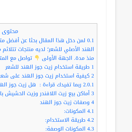
محتوى ا
0.1
لمن دخل هذا المقال بحثا عن أفضل م
الهند الأصلي للشعر؛ لديه منتجات تتلائم م
منذ مدة. الجهة الأولى
تواصل مع المتج
1
طريقة استخدام زيت جوز الهند للشعر
2
كيفية استخدام زيت جوز الهند على شع
2.0.1
ربما تفيدك قراءة : هل زيت جوز الهن
3
أماكن بيع زيت اللافندر وزيت الحشيش ب
4
وصفات زيت جوز الهند
4.1
المكونات:
4.2
طريقة الاستخدام:
4.3
المكونات الوصفة: