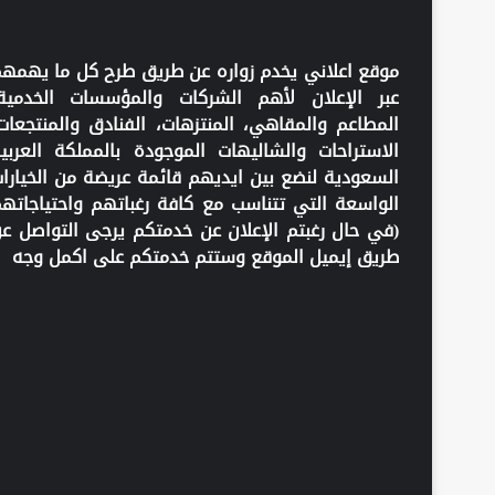
موقع اعلاني يخدم زواره عن طريق طرح كل ما يهمه
عبر الإعلان لأهم الشركات والمؤسسات الخدمية
المطاعم والمقاهي، المنتزهات، الفنادق والمنتجعات
الاستراحات والشاليهات الموجودة بالمملكة العربي
السعودية لنضع بين ايديهم قائمة عريضة من الخيارا
الواسعة التي تتناسب مع كافة رغباتهم واحتياجاته
(في حال رغبتم الإعلان عن خدمتكم يرجى التواصل ع
طريق إيميل الموقع وستتم خدمتكم على اكمل وجه