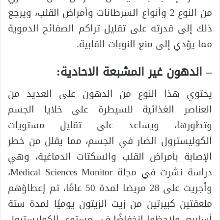
من النوع 2 وأنواع السرطانات وأمراض القلب، ويرجع
ذلك إلى قدرته على تقليل تراكم الصفائح الدموية
مما يؤدي إلى منع النوبات القلبية.
– الدهون غير المشبعة الاحادية:
يحتوي هذا النوع من الدهون على العديد من
العناصر الغذائية للسيطرة على خلايا الجسم
وتطورها، ويساعد على تقليل مستويات
الكوليسترول الضار في الجسم، مما يقلل من خطر
الإصابة بأمراض القلب والسكتات الدماغية، وهي
دراسة نشرت في مجلة Medical Sciences Monitor،
وأجريت على 28 مريضا لمدة 50 عامًا، تم إعطاؤهم
ملعقتين كبيرتين من زيت الزيتون يوميًا لمدة ستة
أسابيع، ولاحظوا انخفاضًا في مستوى الكوليسترول