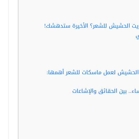
زيت الحشيش للشعر؟ الأخيرة ستدهشك!
ي
 الحشيش لعمل ماسكات للشعر أهمها:
ء.. بين الحقائق والإشاعات