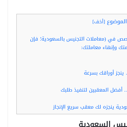
لموضوع
[
أخف
]
صص في (معاملات التجنيس بالسعودية؛ فإن
تك وإنهاء معاملتك:
ينجز أوراقك بسرعة
 أفضل المعقبين لتنفيذ طلبك
ية ينجزه لك معقب سريع الإنجاز
يس السعودية