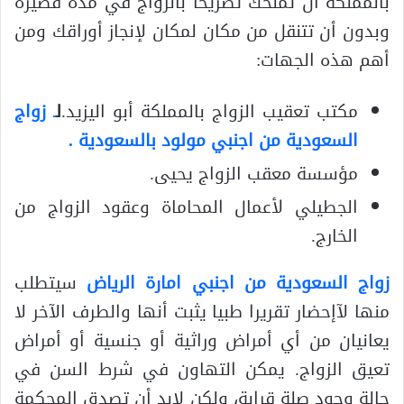
بالمملكة أن تمنحك تصريحا بالزواج في مدة قصيرة
وبدون أن تتنقل من مكان لمكان لإنجاز أوراقك ومن
أهم هذه الجهات:
مكتب تعقيب الزواج بالمملكة أبو اليزيد.
ل
ـ
زواج
السعودية من اجنبي مولود بالسعودية .
مؤسسة معقب الزواج يحيى.
الجطيلي لأعمال المحاماة وعقود الزواج من
الخارج.
زواج السعودية من اجنبي امارة الرياض
سيتطلب
منها لآإحضار تقريرا طبيا يثبت أنها والطرف الآخر لا
يعانيان من أي أمراض وراثية أو جنسية أو أمراض
تعيق الزواج. يمكن التهاون في شرط السن في
حالة وجود صلة قرابة، ولكن لابد أن تصدق المحكمة