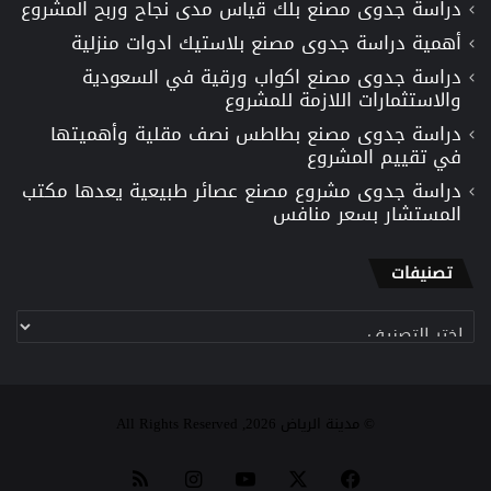
دراسة جدوى مصنع بلك قياس مدى نجاح وربح المشروع
أهمية دراسة جدوى مصنع بلاستيك ادوات منزلية
دراسة جدوى مصنع اكواب ورقية في السعودية
والاستثمارات اللازمة للمشروع
دراسة جدوى مصنع بطاطس نصف مقلية وأهميتها
في تقييم المشروع
دراسة جدوى مشروع مصنع عصائر طبيعية يعدها مكتب
المستشار بسعر منافس
تصنيفات
تصنيفات
© مدينة الرياض 2026, All Rights Reserved
‫X
فيسبوك
‫YouTube
انستقرام
ملخص