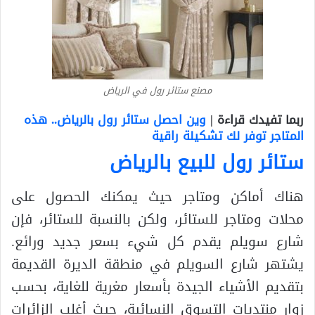
مصنع ستائر رول في الرياض
ربما تفيدك قراءة |
وين احصل ستائر رول بالرياض.. هذه
المتاجر توفر لك تشكيلة راقية
ستائر رول للبيع بالرياض
هناك أماكن ومتاجر حيث يمكنك الحصول على
محلات ومتاجر للستائر، ولكن بالنسبة للستائر، فإن
شارع سويلم يقدم كل شيء بسعر جديد ورائع.
يشتهر شارع السويلم في منطقة الديرة القديمة
بتقديم الأشياء الجيدة بأسعار مغرية للغاية، بحسب
زوار منتديات التسوق النسائية، حيث أغلب الزائرات