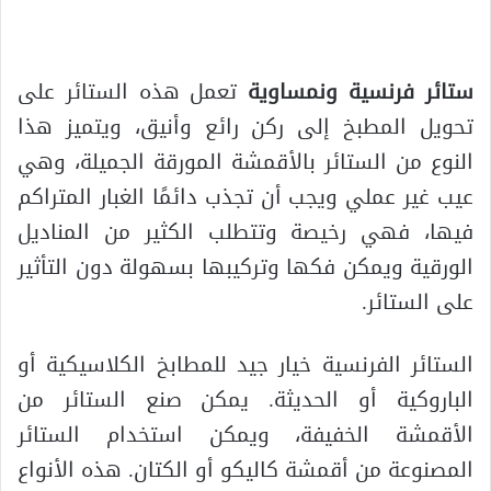
ستائر فرنسية ونمساوية
تعمل هذه الستائر على
تحويل المطبخ إلى ركن رائع وأنيق، ويتميز هذا
النوع من الستائر بالأقمشة المورقة الجميلة، وهي
عيب غير عملي ويجب أن تجذب دائمًا الغبار المتراكم
فيها، فهي رخيصة وتتطلب الكثير من المناديل
الورقية ويمكن فكها وتركيبها بسهولة دون التأثير
على الستائر.
الستائر الفرنسية خيار جيد للمطابخ الكلاسيكية أو
الباروكية أو الحديثة. يمكن صنع الستائر من
الأقمشة الخفيفة، ويمكن استخدام الستائر
المصنوعة من أقمشة كاليكو أو الكتان. هذه الأنواع