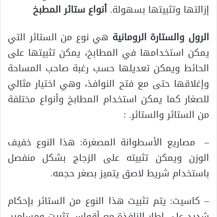
إزالتها وتثبيتها بسهولة.
أنواع ستائر المطبخ
الرول والستارة الرومانية
هي نوع من الستائر التي
يمكن استخدامها في المطابخ، يمكن تثبيتها على
الحائط ويمكن تعديلها حسب رغبة صاحب المساحة
وإغلاقها حتى مع فتح النوافذ، وهي اختيار مثالي
للصغار كما يمكن استخدام المطابخ وأنواع مختلفة
من الستائر والستائر. :
– مصاريع الأسطوانة المصغرة: هذا النوع خفيف
الوزن ويمكن تثبيته على الزجاج بشكل منفصل
باستخدام شريط لاصق يتميز بصغر حجمه.
– كاسيت: يتم تثبيت هذا النوع من الستائر بإحكام
شديد على إطار النافذة مع أقواس تثبيت ومسامير،