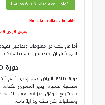
تواصل معه مباشرة بالضغط هنا
No data available in table
يعرض 0 إلى 0 من أصل 0 سجلّ
أما من يبحث عن معلومات وتفاصيل تفيده ب
التي نأمل ان تفيدكم وتشبع تطلعاتكم:
دورة
O
دورة
PMO
الرياض
هي إحدى أهم أركان 
شخصية متميزة، يدير المشروع بكفاءة ع
بالمشروع ، وفق ميزانية يعمل بنفسه 
ومتطلباته بكل حنكة ودراية تامة.