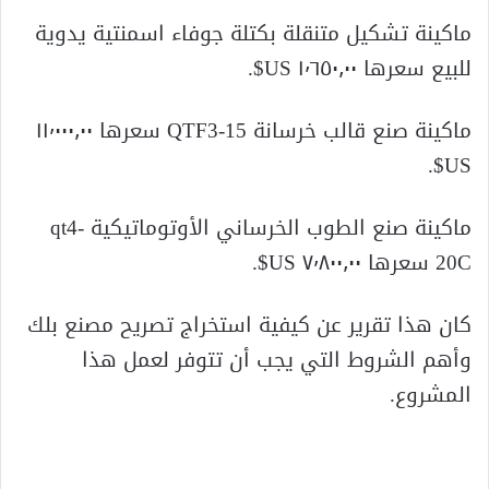
ماكينة تشكيل متنقلة بكتلة جوفاء اسمنتية يدوية
للبيع سعرها ١٬٦٥٠٫٠٠ US$.
ماكينة صنع قالب خرسانة QTF3-15 سعرها ١١٬٠٠٠٫٠٠
US$.
ماكينة صنع الطوب الخرساني الأوتوماتيكية qt4-
20C سعرها ٧٬٨٠٠٫٠٠ US$.
كان هذا تقرير عن كيفية استخراج تصريح مصنع بلك
وأهم الشروط التي يجب أن تتوفر لعمل هذا
المشروع.