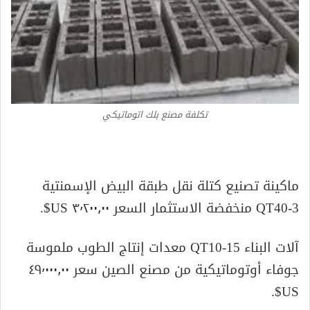
تكلفة مصنع بلك اتوماتيكي
ماكينة تصنيع كتلة نقل طبقة البيض الإسمنتية
QT40-3 منخفضة الاستثمار السعر ٣٬٢٠٠٫٠٠ US$.
آلات البناء QT10-15 معدات إنتاج الطوب ملموسة
جوفاء أوتوماتيكية من مصنع الصين سعر ٤٩٬٠٠٠٫٠٠
US$.