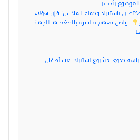
لموضوع
[
أخف
]
ختصين باستيراد وحملة الملابس؛ فإن هؤلاء
تواصل معهم مباشرة بالضغط هناالجهة
ا
اءة : أفضل 5 جهات لدراسة جدوى مشروع استيراد لعب أطفال