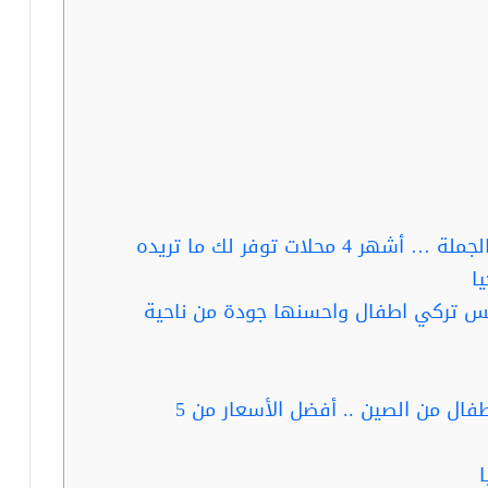
حلات توفر لك ما تريده
ا
س تركي اطفال واحسنها جودة من ناحية
ربما تفيدك قراءة : استيراد ملابس اطفال من الصين .. أفضل الأسعار من 5