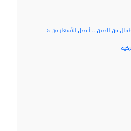
ربما تفيدك قراءة : استيراد ملابس اطفال من الصين .. أفضل الأسعار من 5
كية