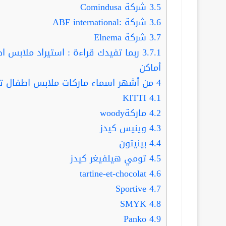
3.5
شركة Comindusa
3.6
شركة :ABF international
3.7
شركة Elnema
3.7.1
أماكن
4
من أشهر اسماء ماركات ملابس اطفال تر
KITTI
4.1
4.2
ماركةwoody
4.3
وينيس كيدز
4.4
بينيتون
4.5
تومي هيلفيغر كيدز
tartine-et-chocolat
4.6
Sportive
4.7
SMYK
4.8
Panko
4.9