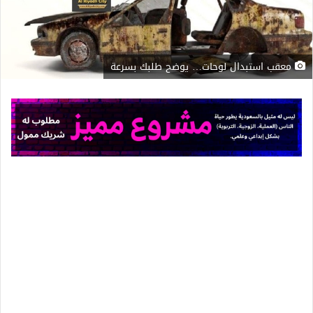
معقب استبدال لوحات… يوضح طلبك بسرعة