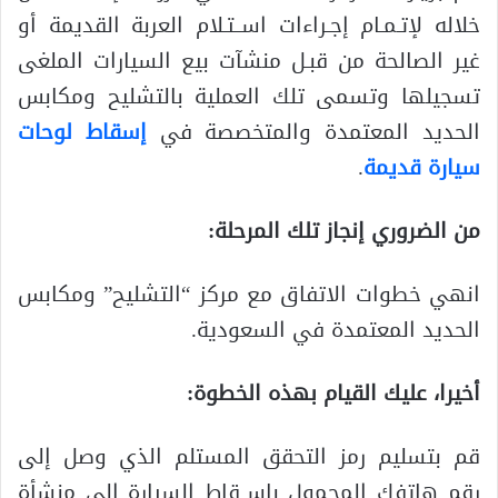
خلاله لإتـمـام إجـراءات اســتـلام العربة القديمة أو
غير الصالحة من قبـل منشآت بيع السيارات الملغى
تسجيلها وتسمى تلك العملية بالتشليح ومكابس
الحديد المعتمدة والمتخصصة في
إسقاط لوحات
سيارة قديمة
.
من الضروري إنجاز تلك المرحلة:
انهي خطوات الاتفاق مع مركز “التشليح” ومكابس
الحديد المعتمدة في السعودية.
أخيرا، عليك القيام بهذه الخطوة:
قم بتسليم رمز التحقق المستلم الذي وصل إلى
رقم هاتفك المحمول بإســقاط السيارة إلى منشأة