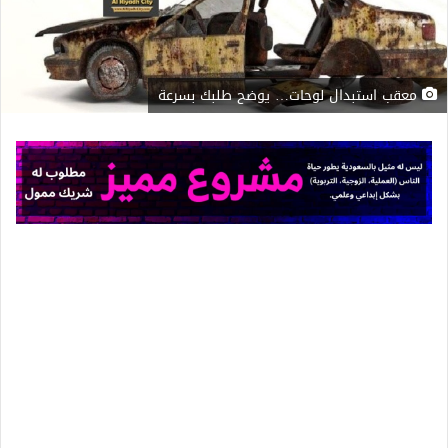
معقب استبدال لوحات… يوضح طلبك بسرعة