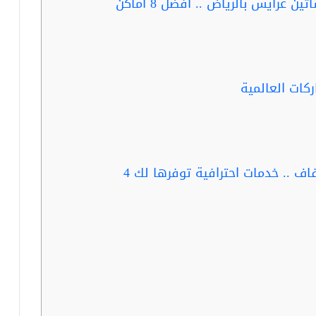
ربما تفيدك قراءة..محلات تفصيل فساتين عرايس بالرياض .. أفضل 8 أماكن
ربما تفيدك قراءة..مشروع فساتين زفاف .. خدمات احترافية توفرها لك 4