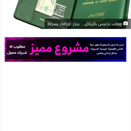
معقب تجنيس بالرياض... ينجز أوراقك بسرعة