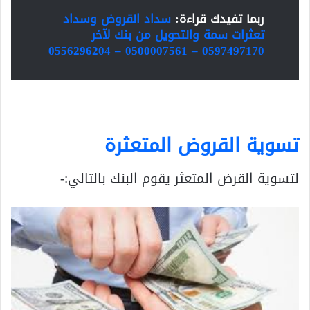
ربما تفيدك قراءة:
سداد القروض وسداد
تعثرات سمة والتحويل من بنك لآخر
0597497170 – 0500007561 – 0556296204
تسوية القروض المتعثرة
لتسوية القرض المتعثر يقوم البنك بالتالي:-