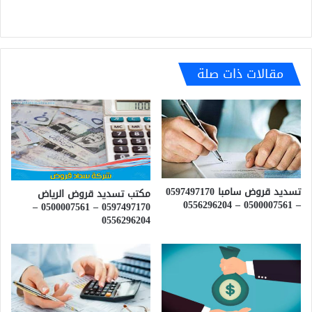
مقالات ذات صلة
تسديد قروض سامبا 0597497170
مكتب تسديد قروض الرياض
– 0500007561 – 0556296204
0597497170 – 0500007561 –
0556296204