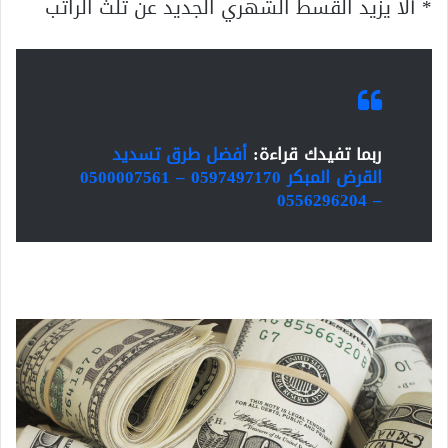
* ألا يزيد القسط الشهري الجديد عن ثلث الراتب
ربما تفيدك قراءة:
أفضل طرق تسديد
القرض المبكر 0597497170 – 0500007561
– 0556296204