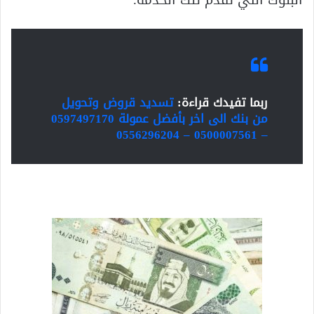
ربما تفيدك قراءة:
تسديد قروض وتحويل
من بنك الى اخر بأفضل عمولة 0597497170
– 0500007561 – 0556296204