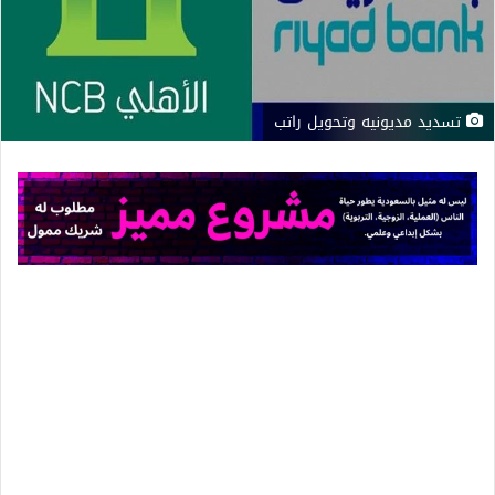
تسديد مديونيه وتحويل راتب