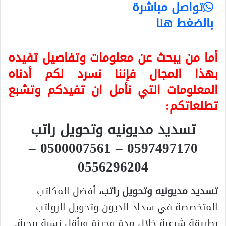
تواصل مباشرة
بالضغط هنا
أما من يبحث عن معلومات وتفاصيل تفيده
بهذا المجال فإننا نسرد لكم أدناه
المعلومات التي نأمل ان تفيدكم وتشبع
تطلعاتكم:
تسديد مديونيه وتحويل راتب
0597497170 – 0500007561 –
0556296204
تسديد مديونيه وتحويل راتب،
أفضل المكاتب
المتخصصة في سداد الديون وتحويل الرواتب
بطريقة شرعية خلال مدة وجيزة وبأقل نسبة ربحية.