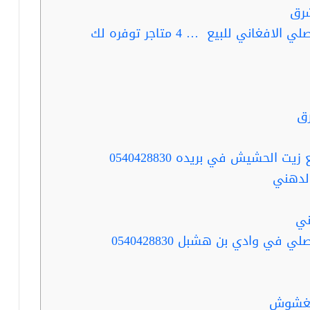
رق
ربما تفيدك قراءة : زيت الحشيش الاصلي الافغاني للبيع … 4 متاجر توفره لك
ق
لدهني
ني
ربما تفيدك قراءة : زيت الحشيش الاصلي في وادي بن هشبل 0540428830
لمغشوش