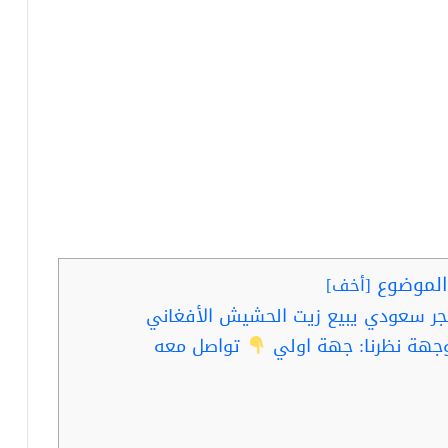
لموضوع
[
أخف
]
جر سعودي يبيع زيت الحشيش الأفغاني
جهة نظرنا: جهة اولي
تواصل معه