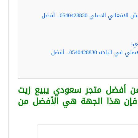
ربما تفيدك قراءة : شراء زيت الحشيش الافغاني الاصلي 0540428830.. أفضل
ي:
ربما تفيدك قراءة : زيت الحشيش الاصلي في الباحه 0540428830.. أفضل
عن أفضل متجر سعودي يبيع زيت
 فإن هذا الجهة هي الأفضل من