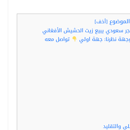
لموضوع
[
أخف
]
جر سعودي يبيع زيت الحشيش الأفغاني
جهة نظرنا: جهة اولي
تواصل معه
ي والتقليد