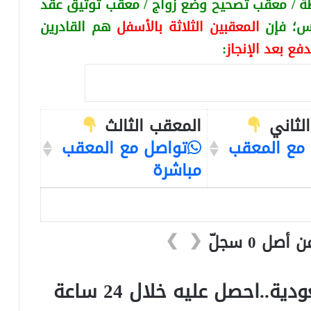
ة / معقب تصحيح وضع زواج / معقب توثيق عقد
كس
؛ فإن
المعقبين الثلاثة بالأسفل
هم القادرين
دفع بعد الإنجاز
:
لثاني
المعقب الثالث
مع المعقب
تواصل مع المعقب
مباشرة
❯
❮
..احصل عليه خلال 24 ساعة