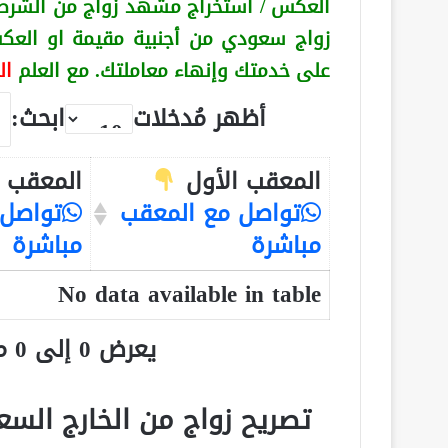
العكس
/ استخراج مشهد زواج من الشرط
زواج سعودي من أجنبية
مقيمة او الع
على خدمتك وإنهاء معاملتك. مع العلم
ال
أظهر مُدخلات
ابحث:
المعقب الأول
المعقب ا
تواصل مع المعقب
تواصل 
مباشرة
مباشرة
No data available in table
يعرض 0 إلى 0 من أصل 0 سجلّ
تصريح زواج من الخارج السعودية