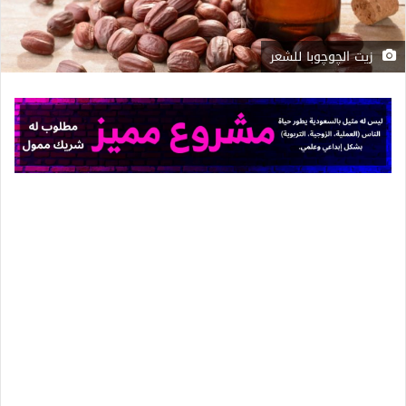
زيت الچوچوبا للشعر