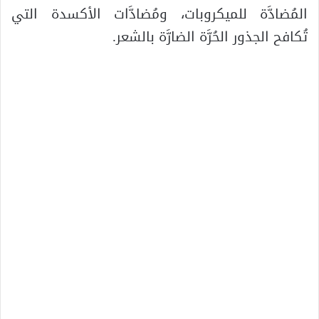
المُضادَّة للميكروبات، ومُضادَّات الأكسدة التي
تُكافح الجذور الحُرَّة الضارَّة بالشعر.