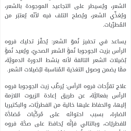
الشعر، ويُسيطر على التجاعيد الموجودة بالشعر،
ويُغذِّي الشعر، ويُصلح التلف فيه لأنّه يُعتبَر من
المُطرِّيات.
يساعد في تحفيز نُموّ الشعر: يُحفِّز تدليك فروه
الرأس بزيت الجوجوبا نُموَّ الشعر الصحيّ، ويُعيد نُموَّ
بُصَيلات الشعر التالفة لأنه ينشط الدورة الدمويَّة،
ممَّا يضمن وصول التغذية المُناسبة لبُصَيلات الشعر.
علاج تقرُّحات فروه الرأس: يُرطِّب زيت الجوجوبا فروه
الرأس بفعاليَّة، عن طريق إعادة الزيوت اللازمة
إليها، والحفاظ عليها خالية من الفطريَّات، والبكتيريا
الضارة، بسبب احتوائه على مُركَّبات مُضادَّة
للفطريّات، وبالتالي فإنَّه يُحافظ على صحَّة فروه