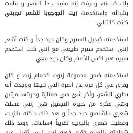
بالبحث عنه، وعرفت إنه مفيد جداً للشعر و قامت
بشرائه واستخدمت
زيت الجوجوبا للشعر تجربتي
كانت كالتالي:
استخدمته كبديل للسيرم وكان جيد جداً و كنت أشعر
إنني استخدم سيرم طبيعي مع إنني كنت استخدم
سيرم هير اكس الأصفر وكان جيد معي
استخدمته ضمن مجموعة زيوت كحمام زيت و كان
يفرق في كل مرة عن المرة التي تليها ووجدت أنه
يطري الشعر، وأخر شئ هي ممتازة وجربتها مرتين
وهي فكرة من خبيرة التجميل هي إنني غسلت
شعري بالشامبو جيد جداً و بعد ذلك دلكته بالزيت،
وغطيت شعري بالبونيه تقريباَ 4ساعات، وبعد ذلك
شطفته بالمياه فقط فهو زيت ليس ثقيل ويم