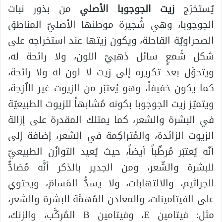
يُستخرَج
زيت الجوجوبا الأصلي
من بذور نبات
الجوجوبا، وهي شُجيرة موطنها الأصليّ المناطق
الصحراويّة القاحلة، ويكون زيتها عند استخراجه على
شكل شَمعٍ سائل ذهبيّ اللون، ولا رائحة له،
ويتحوَّل بعد تكريره إلى زيت لا لون له ولا رائحة،
كما يكون خفيفاً، وهو يُعتبَر من الزيوت غير اللّزجة،
ويتميّز زيت الجوجوبا بكونه مُشابهاً للزيوت الطبيعيّة
في البشرة والشعر، كما يمتلك المقدرة على إزالة
الزيوت الزائدة، والمُتراكِمة في الشعر، إضافة إلى
أنّه يُعتبَر مُرطِّباً أيضاً، حيث يُعيد التوازُن الطبيعيّ
للبشرة والشّعر، ومن الجدير بالذكر أنَّه مُضادٌّ
للجراثيم، والالتهابات، ولا يسدُّ المَسامّ، ويحتوي
على الفيتامينات، والمعادن المُهمَّة للبشرة والشعر،
مثل: فيتامين E، وفيتامين B المُركَّب، والزنك،