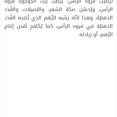
ترطيب فروه الرأس: يُرطِّب زيت الجوجوبا فروه
الرأس، ويُحسِّن صحَّة الشعر، والبُصيلات، والغُدَد
الدهنيّة، وهذا لأنّه يشبه للزّهم الذي تُنتجه الغُدَد
الدهنيّة في فروه الرأس، كما يُكافح نَقص إنتاج
الزّهم، أو زيادته.