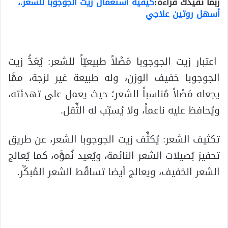
ربما تفيدك قراءة:
كيفية استعمال زيت الجوجوبا للشعر.،
أسهل روتين علاجي
اعتبار زيت الجوجوبا مَصْلاً طبيعيّاً للشعر: يُعَدُّ زيت
الجوجوبا خفيف الوزن، وله طبيعة غير لزجة، ممَّا
يجعله مَصْلاً مُناسباً للشعر؛ حيث يعمل على تهدئته،
ويُحافظ عليه ناعماً، ولا يُسبِّب له الثِّقل.
تكثيف الشعر: يُكثِّف زيت الجوجوبا الشعر، عن طريق
تحفيز بُصيلات الشعر النائمة، ويُعيد نُموَّه، كما يُعالج
الشعر الخفيف، ويعالج أيضا تساقُط الشعر المُبكِّر.