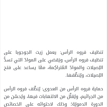
تنظيف فروه الرأس: يعمل زيت الجوجوبا على
تنظيف فروه الرأس، ويَقضي على الموادّ التي تسدُّ
البُصيلات والموادّ المُتراكِمة، ممَّا يساعد على فتح
البُصيلات، ويُنظِّفها.
حماية فروه الرأس من العدوى: يُنظِّف فروه الرأس
من الجراثيم، ويُقلِّل من الالتهابات فيها، ويُحسِّن من
الدورة الدمويّة؛ وذلك لاحتوائه على الخصائص