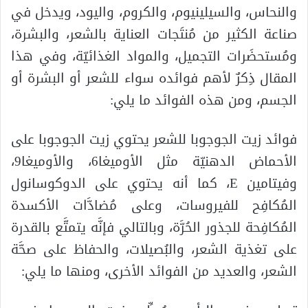
والنحاس، والسيلينيوم، والكروم، واليود، ويدخل في
صناعة الكثير من مُنتَجات العناية بالشعر، والبشرة،
ومُستحضَرات التجميل، والمواد الغذائيّة، وفي هذا
المقال ذِكرٌ لأهم فوائده سواء للشعر أو البشرة أو
الجسم، ومن هذه الفوائد ما يلي:
فوائد زيت الجوجوبا للشعر يحتوي زيت الجوجوبا على
الأحماض الدهنيّة مثل الأوميغا6، والأوميغا9،
وفيتامين E، كما أنه يحتوي على الدوكوسانول
المُكافِح للفيروسات، وعلى مُضادَّات الأكسدة
المُكافِحة للجذور الحُرَّة، وبالتالي فإنَّه يتمتَّع بالقدرة
على تغذية الشعر، والبُصيلات، والحفاظ على صحَّة
الشعر، والعديد من الفوائد الأخرى، ومنها ما يلي: