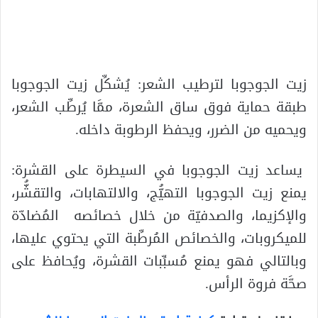
زيت الجوجوبا لترطيب الشعر: يُشكِّل زيت الجوجوبا
طبقة حماية فوق ساق الشعرة، ممَّا يُرطِّب الشعر،
ويحميه من الضرر، ويحفظ الرطوبة داخله.
يساعد زيت الجوجوبا في السيطرة على القشرة:
يمنع زيت الجوجوبا التهيُّج، والالتهابات، والتقشُّر،
والإكزيما، والصدفيّة من خلال خصائصه المُضادّة
للميكروبات، والخصائص المُرطِّبة التي يحتوي عليها،
وبالتالي فهو يمنع مُسبِّبات القشرة، ويُحافظ على
صحَّة فروة الرأس.