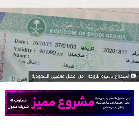
استخراج تأشيرة للزوجة.. من أفضل معقبين السعودية