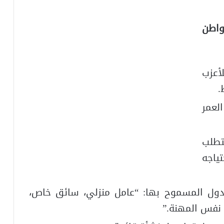
واطن
أعزب
.
لعمر
طلب
ياجه
ول المسموح بها: “عامل منزلي، سائق خاص،
نفس المهنة.”