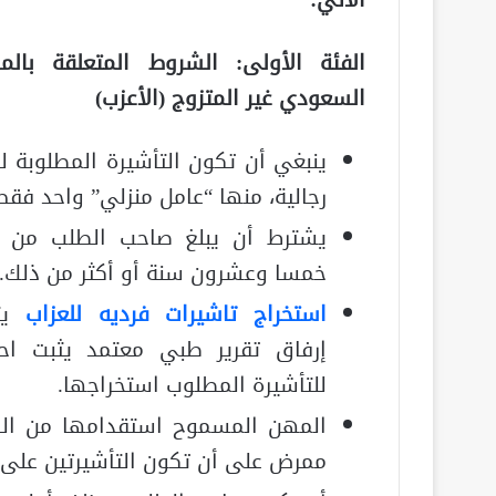
الآتي:
الفئة الأولى: الشروط المتعلقة بالم
السعودي غير المتزوج (الأعزب)
ينبغي أن تكون التأشيرة المطلوبة لل
رجالية، منها “عامل منزلي” واحد فقط
يشترط أن يبلغ صاحب الطلب من ا
خمسا وعشرون سنة أو أكثر من ذلك.
استخراج تاشيرات فرديه للعزاب
يت
إرفاق تقرير طبي معتمد يثبت احت
للتأشيرة المطلوب استخراجها.
المهن المسموح استقدامها من الد
ممرض على أن تكون التأشيرتين على 