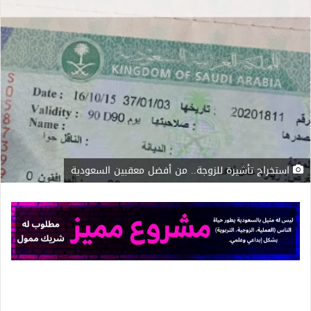
استخراج تأشيرة للزوجة.. من أفضل معقبين السعودية