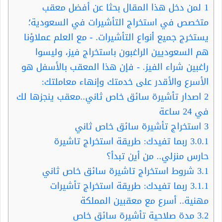
1
لمن دخل هذا المقال بحثا عن أفضل معقب
متخصص في استخراج التأشيرات في السعودية؛
يستخرج جميع أنواع التأشيرات. - مع العلم عملاؤنا
هم السعوديين الراغبون باستخراج فيز، وليسوا
راغبين شراء الفيز. - فإن هذا المعقب بالأسفل هو
الأسرع والأقدر على خدمتك وإنهاء معاملتك:
2
اصدار تأشيرة سائق خاص ثاني..معقب ينجزها لك
في 24 ساعة
3
استخراج تأشيرة سائق خاص ثاني
3.0.1
ربما تفيدك: طريقة استخراج تاشيرة
حارس منزلي.. من أين تبدأ؟
3.1
شروط استخراج تاشيرة سائق خاص ثاني
3.1.1
ربما تفيدك: طريقة استخراج تأشيرات
مهنية.. أسرع مع معقبين المملكة
3.2
مدة صلاحية تأشيرة سائق خاص