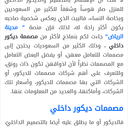
لا شك أن الإهتمام بالتصميم والديكور الداخلي
للمنزل صار هوساً وشغفاً للكثير من السعوديين
وبخاصة النساء، فالبيت الذي يعكس شخصية صاحبه
يكون أكثر راحة له، لذلك فإن منصة
” مدينة
الرياض”
جاءت لكم بنماذج لأكثر من
مصممة ديكور
داخلي
، وذلك الكثير من السعوديات يحتجن إلى
مصممات للتعامل معهن، أو يفضل البعض التعامل
مع المصممات نظراً لأن اذواقهن تكون ذات رونق،
وللتعرف على أهم شركات مصممات للديكور، أو
الشركات التي بها مصممات للديكور، وأسعار تلك
الشركات، وأماكنها، والعديد من المعلومات عنها.
مصممات ديكور داخلي
فالديكور أو ما يطلق عليه أيضا بالتصميم الداخليّ،