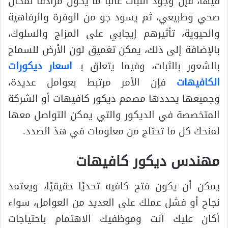
فيها، فإن وجود النبات غالبًا ما يكون مرادفًا لمكان
صحي وطبيعي، ثم يسود جو من الوفرة والرفاهية
والحيوية، تأثيرهم إيجابي على المزاج والسلوك،
بالإضافة إلى ذلك، يمكن تغميق لون الأرض للسماح
بالشعور بالثبات، وفيما يتعلق بـ
اسعار ديكورات
الكافيهات
فإن الأمر مرتبط بعوامل عديدة،
وجميعها يحددها مصمم ديكور كافيهات أو الشركة
المتخصصة في الديكور والتي يمكن التواصل معها
لمنحك كل ما تحتاج من معلومات في هذ الصدد.
مهندس ديكور كافيهات
يمكن أن يكون فتح كافيه تحديًا حقيقيًا، ويعتمد
نجاح أو فشل عملك على العديد من العوامل، سواء
أكان عليك أنت وموظفيك الاهتمام باحتياجات