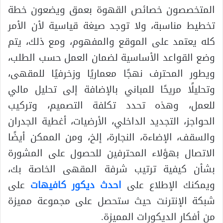
المتخصصون خصائص القهوة بعمق ويضعون خطة
تخطيط مناسبة، ولا توجد صيغة قياسية لأن الأمر
كله يعتمد على الموقع والمفهوم، ومع ذلك، يتم
وضع القواعد الأساسية لضمان العمل حسب الطلب،
ويطور المحترف نهجًا معماريًا وزخرفيًا للمقهى،
وتحليلًا مريحًا للمباني بالإضافة إلى تحليل مالي
للعمل، وهذه تحدد تكلفة التصميم، وتركيب
الحواجز، التجديد الداخلي، الأرضيات، أغطية الجدران
والسقف، الإضاءة، النجارة، إلخ، ومن الممكن أيضًا
الاتصال بهؤلاء المحترفين للحصول على المشورة
بشأن كيفية ترتيب شرفة المقهى الخاصة بك،
ويمكنك الإطلاع على
احدث ديكور كافيهات
على
شبكة الإنترنت حيث ستحصل على مجموعة مميزة
من أفكار الديكورات المميزة.