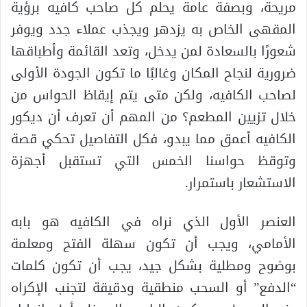
مريحة، وبصفة عامة يحلم كل صاحب كافيه برؤية
المقهى الخاص به يزدهر ويجذب عملاء جدد ويوفر
شعورًا بالسعادة لمن يدخل، وتعد القائمة وأطباقها
ضرورية لنجاح المكان وغالبًا ما تكون الجودة الأولى
لصاحب الكافيه، ولكن متى يتم إيقاظ الحواس من
خلال تزيين المطعم؟ من المهم أن تعرف أن ديكور
الكافيه أعمق مما يبدو، فكل التفاصيل تحكي قصة
وتوقظ حواسنا الخمس التي تستقبل أجهزة
الاستشعار باستمرار.
العنصر الأول الذي نراه في الكافيه هو بابه
الأمامي، ويجب أن تكون سهلة الفتح ومعلمة
بوضوح ومطلية بشكل جيد، يجب أن تكون كلمات
“الدفع” أو السحب منطقية ودقيقة لتجنب الإكراه