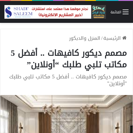
القائمة
الرئيسية
/
المنزل والديكور
مصمم ديكور كافيهات .. أفضل 5
مكاتب تلبي طلبك “أونلاين”
مصمم ديكور كافيهات .. أفضل 5 مكاتب تلبي طلبك
"أونلاين"