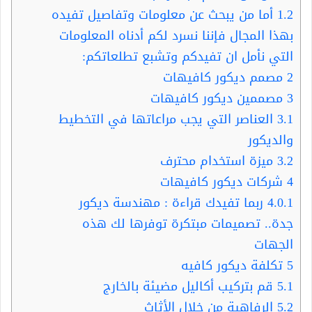
1.2
أما من يبحث عن معلومات وتفاصيل تفيده
بهذا المجال فإننا نسرد لكم أدناه المعلومات
التي نأمل ان تفيدكم وتشبع تطلعاتكم:
2
مصمم ديكور كافيهات
3
مصممين ديكور كافيهات
3.1
العناصر التي يجب مراعاتها في التخطيط
والديكور
3.2
ميزة استخدام محترف
4
شركات ديكور كافيهات
4.0.1
ربما تفيدك قراءة : مهندسة ديكور
جدة.. تصميمات مبتكرة توفرها لك هذه
الجهات
5
تكلفة ديكور كافيه
5.1
قم بتركيب أكاليل مضيئة بالخارج
5.2
الرفاهية من خلال الأثاث