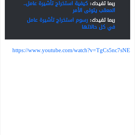
ربما تفيد
ك:
كيفية استخراج تأشيرة عامل..
المعقب يتولى الأمر
ربما تفيدك:
رسوم استخراج تأشيرة عامل
في كل حالاتها
https://www.youtube.com/watch?v=TgCs5nc7sNE