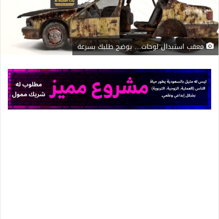
معقب استبدال لوحات… يوضح طلبك بسرعة