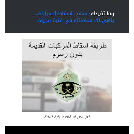
ربما تفيدك:
معقب اسقاط السيارات…
ينهي لك معاملتك في فترة وجيزة
كم سعر اسقاط سيارة تالفة