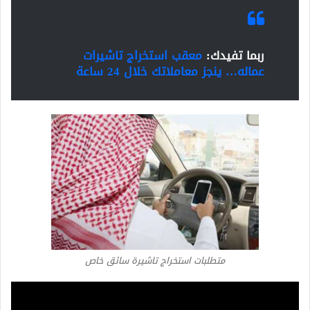
ربما تفيدك:
معقب استخراج تاشيرات
عماله… ينجز معاملاتك خلال 24 ساعة
متطلبات استخراج تاشيرة سائق خاص