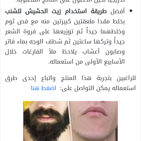
أفضل
طريقة استخدام زيت الحشيش للشنب
بخلط مقدا ملعقتين كبيرتين منه مع فص ثوم
وخلطهما جيداً ثم توزيعها على فروة الشعر
جيداً وتركها ساعتين ثم شطف الوجه بماء فاتر
وصابون أعشاب يلاحظ ملأ الفارغات خلال
الأسابيع الأولى من استعماله.
للراغبين بتجربة هذا المنتج واتباع إحدى طرق
استعماله يمكن التواصل على:
اضغط هنا