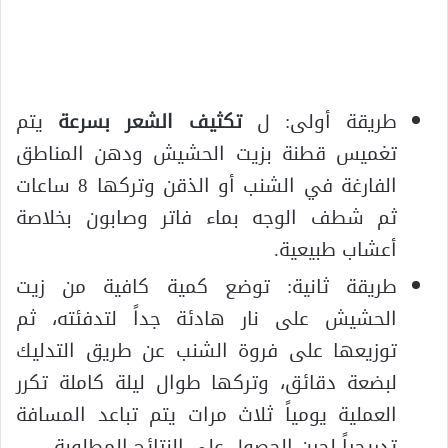
طريقة أولى: ل
تكثيف الشعر بسرعة
يتم
تغميس قطنة بزيت الحشيش ودهن المناطق
الفارغة في الشنب أو الذقن وتركها 8 ساعات
ثم شطف الوجه بماء فاتر وصابون بخلاصة
أعشاب طبيعية.
طريقة ثانية: توضع كمية كافية من زيت
الحشيش على نار هادئة جداً لتدفئته، ثم
توزيعها على فروة الشنب عن طريق التدليك
لبضعة دقائق، وتركها طوال ليلة كاملة تكرر
العملية يومياً ثلاث مرات يتم تباعد المسافة
تدريجياً لحين الحصول على النتائج المطلوبة.