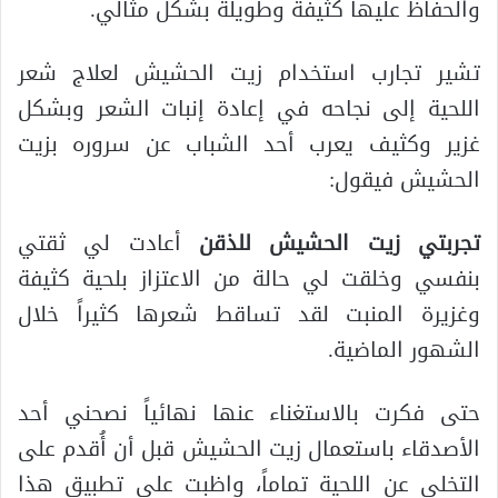
والحفاظ عليها كثيفة وطويلة بشكل مثالي.
تشير تجارب استخدام زيت الحشيش لعلاج شعر
اللحية إلى نجاحه في إعادة إنبات الشعر وبشكل
غزير وكثيف يعرب أحد الشباب عن سروره بزيت
الحشيش فيقول:
تجربتي زيت الحشيش للذقن
أعادت لي ثقتي
بنفسي وخلقت لي حالة من الاعتزاز بلحية كثيفة
وغزيرة المنبت لقد تساقط شعرها كثيراً خلال
الشهور الماضية.
حتى فكرت بالاستغناء عنها نهائياً نصحني أحد
الأصدقاء باستعمال زيت الحشيش قبل أن أُقدم على
التخلي عن اللحية تماماً، واظبت على تطبيق هذا