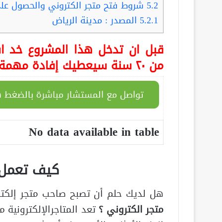
5.2
شروط فتح متجر الكتروني والحصول عل
5.2.1
المصدر : مدينة الرياض
قبل ان تدخل هذا المشروع خد اس
من ٢٠ سنة سيعطيك إفادة مهمة جداً تنفعك بمشروعك هذا
تواصل مع المستشار مباشرة بالضغط ه
No data available in table
كيف تعمل 
هل لديك حلم أن تصبح صاحب متجر إلكت
متجر الكتروني ؟
تعد المتاجرالإلكترونية 