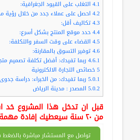
4.1
التغلب على القيود الجغرافية:
4.2
احصل على عملاء جدد من خلال رؤية مح
4.3
تكاليف أقل:
4.4
حدد موقع المنتج بشكل أسرع:
4.5
القضاء على وقت السفر والتكلفة:
4.6
توفير التسوق بالمقارنة:
4.6.1
ربما تفيدك: أفضل تكلفة تصميم متجر
5
خصائص التجارة الالكترونية
5.0.1
ربما تفيدك: من الخبراء: دراسة جدوى
5.0.2
المصدر : مدينة الرياض
قبل ان تدخل هذا المشروع خد اس
من ٢٠ سنة سيعطيك إفادة مهمة جداً تنفعك بمشروعك هذا
تواصل مع المستشار مباشرة بالضغط ه