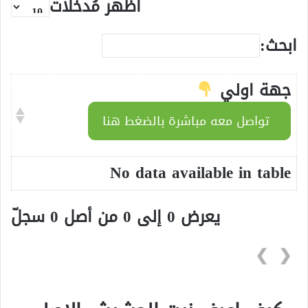
أظهر مُدخلات
ابحث:
جهة اولي
تواصل معه مباشرة بالضغط هنا
No data available in table
يعرض 0 إلى 0 من أصل 0 سجلّ
❯
❮