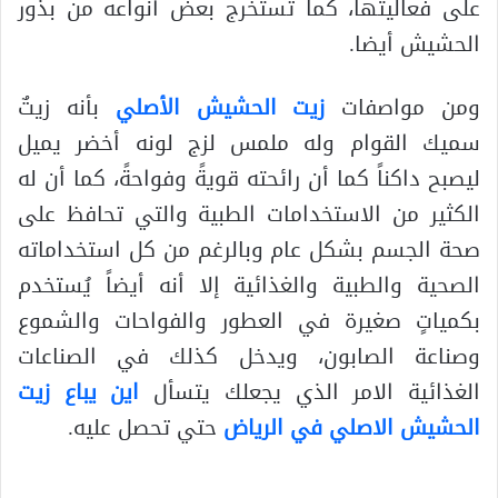
على فعاليتها، كما تستخرج بعض أنواعه من بذور
الحشيش أيضا.
ومن مواصفات
زيت الحشيش الأصلي
بأنه زيتٌ
سميك القوام وله ملمس لزج لونه أخضر يميل
ليصبح داكناً كما أن رائحته قويةً وفواحةً، كما أن له
الكثير من الاستخدامات الطبية والتي تحافظ على
صحة الجسم بشكل عام وبالرغم من كل استخداماته
الصحية والطبية والغذائية إلا أنه أيضاً يُستخدم
بكمياتٍ صغيرة في العطور والفواحات والشموع
وصناعة الصابون، ويدخل كذلك في الصناعات
الغذائية الامر الذي يجعلك يتسأل
اين يباع زيت
الحشيش الاصلي في الرياض
حتي تحصل عليه.