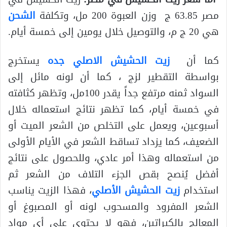
مصر 63.85 ج وزن العبوة 200 مل، وتكلفة
الشحن
هي 20 ج م، والتوصيل خلال يومين إلى خمسة أيام.
كما أن
زيت الحشيش الاصلي جده
يستخرج
بواسطة التقطير لزج ، كما أن لونه مائل إلى
السواد ثمنه مرتفع جداً يقدر 100مل، وتظهر كثافته
في خمسة أيام، كما تظهر نتائج استعماله خلال
أسبوعين، ويعمل على التخلص من الشعر الميت أو
الضعيف، كما يزداد تساقط الشعر في الأيام الأولى
من استعماله وهذا أمر عادي، وللحصول على نتائج
أفضل يُنصح بقص الجزء التلاف من الشعر ثم
استخدام
زيت الحشيش الأصلي
، فهذا الزيت يناسب
الشعر المفرود والمسحوب لونه أو المصبوغ أو
المعالج بالكيراتين، فهو لا يحتوي على أي مواد