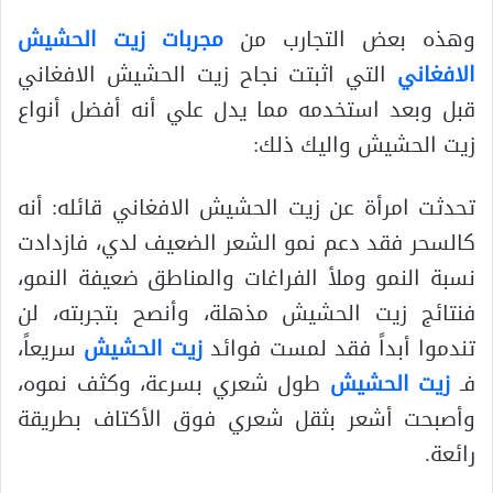
وهذه بعض التجارب من
مجربات زيت الحشيش
الافغاني
التي اثبتت نجاح زيت الحشيش الافغاني
قبل وبعد استخدمه مما يدل علي أنه أفضل أنواع
زيت الحشيش واليك ذلك:
تحدثت امرأة عن زيت الحشيش الافغاني قائله: أنه
كالسحر فقد دعم نمو الشعر الضعيف لدي، فازدادت
نسبة النمو وملأ الفراغات والمناطق ضعيفة النمو،
فنتائج زيت الحشيش مذهلة، وأنصح بتجربته، لن
تندموا أبداً فقد لمست فوائد
زيت الحشيش
سريعاً،
فـ
زيت الحشيش
طول شعري بسرعة، وكثف نموه،
وأصبحت أشعر بثقل شعري فوق الأكتاف بطريقة
رائعة.