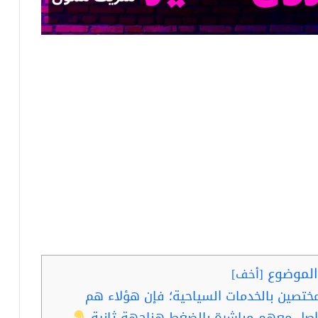
لموضوع
[
أخف
]
ختصين بالخدمات السياحية؛ فإن هؤلاء هم
صل معهم مباشرة بالضغط هناجهة ثانية