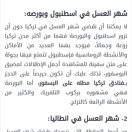
شهر العسل في اسطنبول وبورصه:
لا يمكننا أن نقضي شهر العسل في تركيا دون أن
نزور اسطنبول والبورصة فهما من أكثر مدن تركيا
روعة وجمالاً، فيوجد بهما العديد من الأماكن
والأنشطة الرومانسية فإسطنبول تتمتع فيها بجولة
على متن سفينة للمشاهدة أجمل الإطلالات لمضيق
البوسفور، لذلك عليك أن تكون حريصاً على الحجز
بـ
ـفنادق تركيا مطله على البسفور،
أما البورصة
فهي مشهوره بركوب التلفريك والكثير من
الأنشطة الرائعة كالتزلج.
2- شهر العسل في انطاليا:
من أجمل المناطق التي ننصحك بقضاء شهر العسل