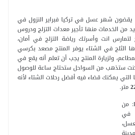
Saklikent Sk: يفضل من يقضون شهر عسل في تركيا فبراير النزول في
Sakl الذي يوفر العديد من الخدمات منها تأجير معدات التزلج ودروس
ج لتمارس انت وأسرتك رياضة التزلج في أمان،
 الثلج في الشتاء يوفر المنتج مصعد بكرسي
مطاعم، ولزيارة المنتج يجب أن تعلم أنه يقع في
ذا كنت ستذهب من السواحل ستحتاج ساعة للوصول
ا التي يمكنك قضاء فيه أفضل رحلات الشتاء لأنه
2
متر.
3-منتجع دايفرز سكي Davraz Ski Resort: من
ا في
عسل،
مدينة