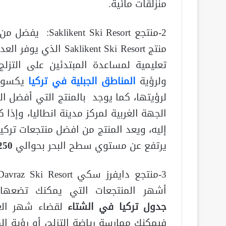
منزلقات مائية.
2-منتجع i Resort
منتج ikent Ski Resort
تعليمية لمساعدة المبتدئين على التزل
ولرؤية
المناطق الجبلية في تركيا
يكسوها
لرؤيتها، كما يوجد بالمنتج التي أفضل ال
الجهة الغربية لمركز مدينة انطاليا، وإ
إليه، ويعد المنتج من افضل منتجعات تركي
يرتفع عن مستوي سطح البحر بحوالي
250
أشهر المنتجعات التي يمكنك تضعه
جدول تركيا في الشتاء
لقضاء شهر ال
فيمكنك ممارسة رياضة التزلج، أو رؤية ال