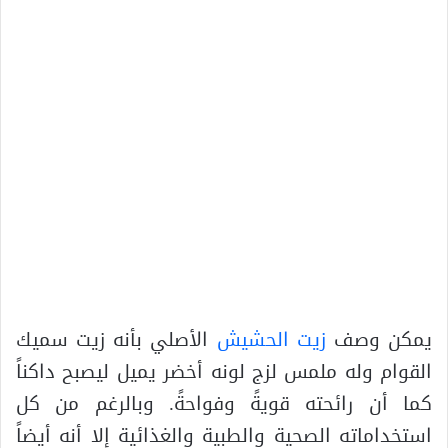
يمكن وصف
زيت الحشيش
الأصلي بأنه زيت سميك
القوام وله ملمس لزج لونه أخضر يميل ليصبح داكناً
كما أن رائحته قويةً وفواحةً. وبالرغم من كل
استخداماته الصحية والطبية والغذائية إلا أنه أيضاً