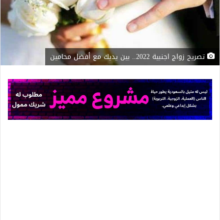
تصريح زواج اجنبية 2022.. بين يديك مع أفضل محامين