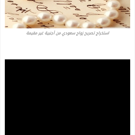
استخراج تصريح زواج سعودي من أجنبية غير مقيمة