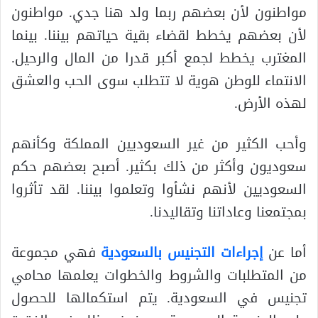
مواطنون لأن بعضهم ربما ولد هنا جدي. مواطنون
لأن بعضهم يخطط لقضاء بقية حياتهم بيننا. بينما
المغترب يخطط لجمع أكبر قدرا من المال والرحيل.
الانتماء للوطن هوية لا تتطلب سوى الحب والعشق
لهذه الأرض.
وأحب الكثير من غير السعوديين المملكة وكأنهم
سعوديون وأكثر من ذلك بكثير. أصبح بعضهم حكم
السعوديين لأنهم نشأوا وتعلموا بيننا. لقد تأثروا
بمجتمعنا وعاداتنا وتقاليدنا.
أما عن
إجراءات التجنيس بالسعودية
فهي مجموعة
من المتطلبات والشروط والخطوات يعلمها محامي
تجنيس في السعودية. يتم استكمالها للحصول