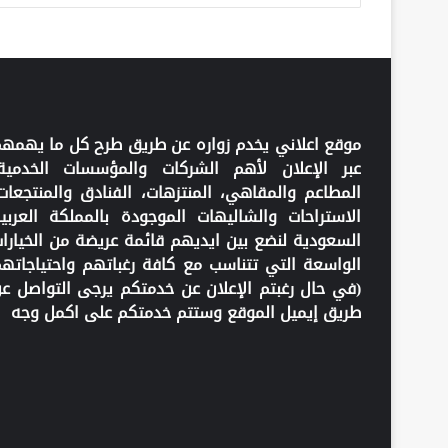
موقع اعلاني يخدم زواره عن طريق طرح كل ما يهمه
عبر الإعلان لأهم الشركات والمؤسسات الخدمية
المطاعم والمقاهي، المنتزهات، الفنادق والمنتجعات
الاستراحات والشاليهات الموجودة بالمملكة العربي
السعودية لنضع بين ايديهم قائمة عريضة من الخيارا
الواسعة التي تتناسب مع كافة رغباتهم واحتياجاته
(في حال رغبتم الإعلان عن خدمتكم يرجى التواصل ع
طريق إيميل الموقع وستتم خدمتكم على اكمل وجه